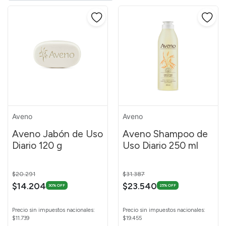
Aveno
Aveno
Aveno Jabón de Uso
Aveno Shampoo de
Diario 120 g
Uso Diario 250 ml
Price reduced from
to
Price reduced from
to
$20.291
$31.387
$14.204
$23.540
30% OFF
25% OFF
Precio sin impuestos nacionales:
Precio sin impuestos nacionales:
$11.739
$19.455