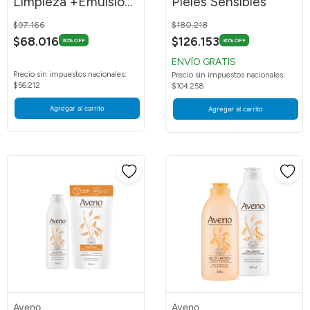
Limpieza +Emulsión
Pieles Sensibles
400ml
Price reduced from
to
Price reduced from
to
$97.166
$180.218
$68.016
$126.153
30% OFF
30% OFF
ENVÍO GRATIS
Precio sin impuestos nacionales:
Precio sin impuestos nacionales:
$56.212
$104.258
Agregar al carrito
Agregar al carrito
Aveno
Aveno