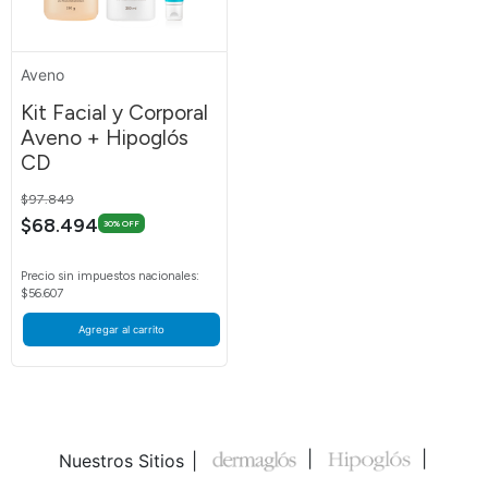
Aveno
Kit Facial y Corporal
Aveno + Hipoglós
CD
Price reduced from
to
$97.849
$68.494
30% OFF
Precio sin impuestos nacionales:
$56.607
Agregar al carrito
Nuestros Sitios