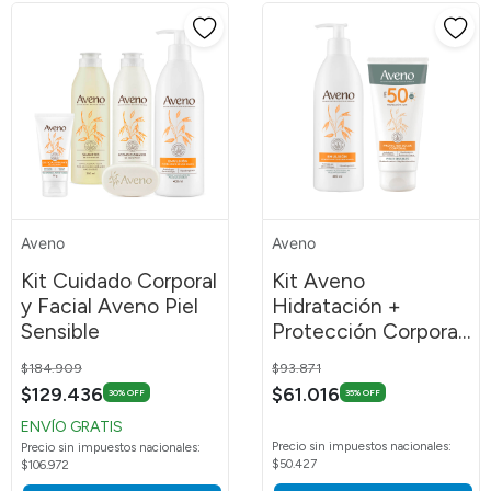
Aveno
Aveno
Kit Cuidado Corporal
Kit Aveno
y Facial Aveno Piel
Hidratación +
Sensible
Protección Corporal
Emulsión 400ml
Price reduced from
to
Price reduced from
to
$184.909
$93.871
$129.436
$61.016
30% OFF
35% OFF
ENVÍO GRATIS
Precio sin impuestos nacionales:
Precio sin impuestos nacionales:
$50.427
$106.972