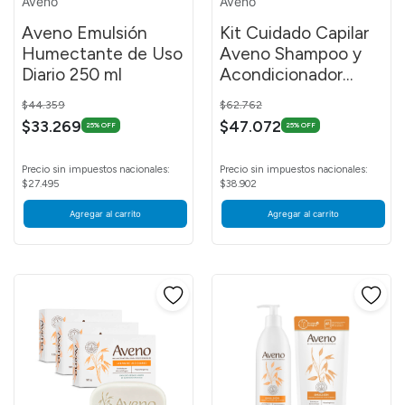
Aveno
Aveno
Aveno Emulsión
Kit Cuidado Capilar
Humectante de Uso
Aveno Shampoo y
Diario 250 ml
Acondicionador
250ml
Price reduced from
to
Price reduced from
to
$44.359
$62.762
$33.269
$47.072
25% OFF
25% OFF
Precio sin impuestos nacionales:
Precio sin impuestos nacionales:
$27.495
$38.902
Agregar al carrito
Agregar al carrito