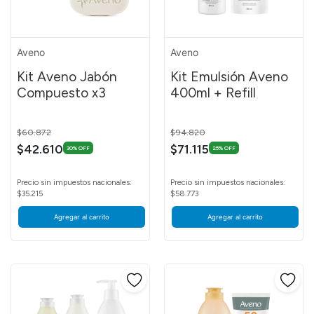
Aveno
Aveno
Kit Aveno Jabón
Kit Emulsión Aveno
Compuesto x3
400ml + Refill
Price reduced from
to
Price reduced from
to
$60.872
$94.820
$42.610
$71.115
30% OFF
25% OFF
Precio sin impuestos nacionales:
Precio sin impuestos nacionales:
$35.215
$58.773
Agregar al carrito
Agregar al carrito