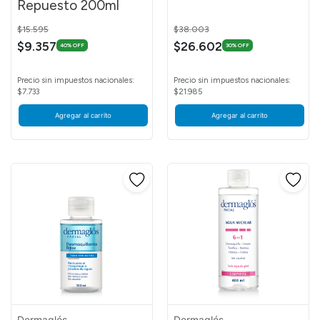
Repuesto 200ml
Price reduced from
to
Price reduced from
to
$15.595
$38.003
$9.357
$26.602
40% OFF
30% OFF
Precio sin impuestos nacionales:
Precio sin impuestos nacionales:
$7.733
$21.985
Agregar al carrito
Agregar al carrito
Dermaglós
Dermaglós