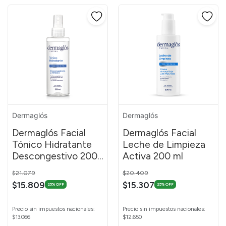
Dermaglós
Dermaglós
Dermaglós Facial
Dermaglós Facial
Tónico Hidratante
Leche de Limpieza
Descongestivo 200
Activa 200 ml
ml
Price reduced from
to
Price reduced from
to
$21.079
$20.409
$15.809
$15.307
25% OFF
25% OFF
Precio sin impuestos nacionales:
Precio sin impuestos nacionales:
$13.066
$12.650