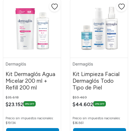
Dermaglós
Dermaglós
Kit Dermaglós Agua
Kit Limpieza Facial
Micelar 200 ml +
Dermaglós Todo
Refill 200 ml
Tipo de Piel
Price reduced from
to
Price reduced from
to
$35.618
$59.469
$23.152
$44.602
35% OFF
25% OFF
Precio sin impuestos nacionales:
Precio sin impuestos nacionales:
$19.134
$36.861