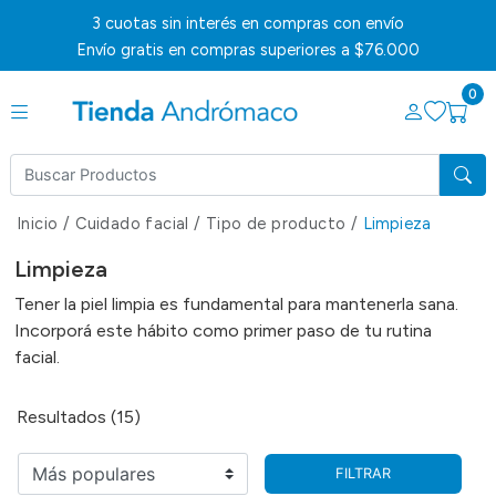
3 cuotas sin interés en compras con envío
Envío gratis en compras superiores a $76.000
0
Inicio
/
Cuidado facial
/
Tipo de producto
/
Limpieza
Limpieza
Tener la piel limpia es fundamental para mantenerla sana.
Incorporá este hábito como primer paso de tu rutina
facial.
Resultados (15)
FILTRAR