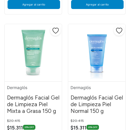
Agregar al carrito
Agregar al carrito
Dermaglós
Dermaglós
Dermaglós Facial Gel
Dermaglós Facial Gel
de Limpieza Piel
de Limpieza Piel
Mixta a Grasa 150 g
Normal 150 g
Price reduced from
to
Price reduced from
to
$20.415
$20.415
$15.311
$15.311
25% OFF
25% OFF