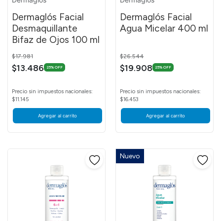
Dermaglós Facial
Dermaglós Facial
Desmaquillante
Agua Micelar 400 ml
Bifaz de Ojos 100 ml
Price reduced from
to
Price reduced from
to
$17.981
$26.544
$13.486
$19.908
25% OFF
25% OFF
Precio sin impuestos nacionales:
Precio sin impuestos nacionales:
$11.145
$16.453
Agregar al carrito
Agregar al carrito
Nuevo