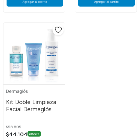
Agregar al carrito
Agregar al carrito
Dermaglós
Kit Doble Limpieza
Facial Dermaglós
Price reduced from
to
$58.805
$44.104
25% OFF