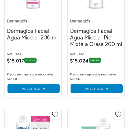
Dermaglós
Dermaglós
Dermaglós Facial
Dermaglós Facial
Agua Micelar 200 ml
Agua Micelar Piel
Mixta a Grasa 200 ml
Price reduced from
to
Price reduced from
to
$20.023
$20.032
$15.017
$15.024
25% OFF
25% OFF
Precio sin impuestos nacionales:
Precio sin impuestos nacionales:
$12.411
$12.417
Agregar al carrito
Agregar al carrito