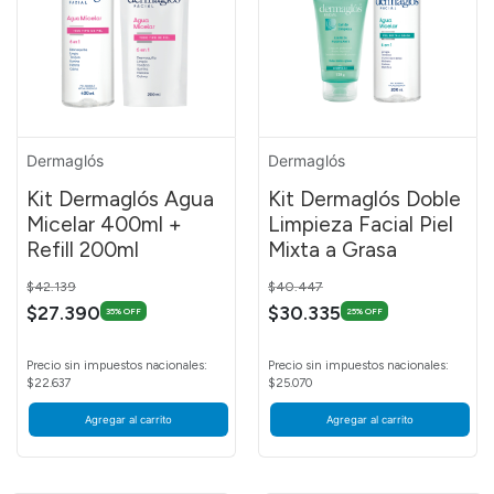
Dermaglós
Dermaglós
Kit Dermaglós Agua
Kit Dermaglós Doble
Micelar 400ml +
Limpieza Facial Piel
Refill 200ml
Mixta a Grasa
Price reduced from
to
Price reduced from
to
$42.139
$40.447
$27.390
$30.335
35% OFF
25% OFF
Precio sin impuestos nacionales:
Precio sin impuestos nacionales:
$22.637
$25.070
Agregar al carrito
Agregar al carrito