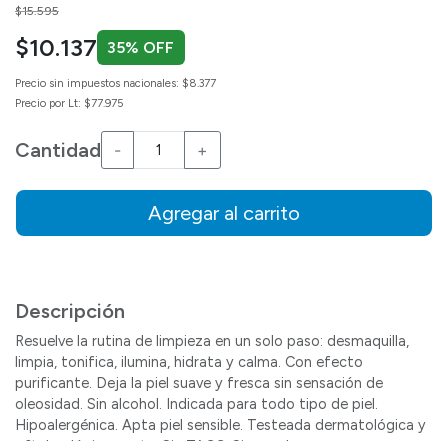
Price reduced from
to
$15.595
$10.137
35% OFF
Precio sin impuestos nacionales: $8.377
Precio por Lt: $77.975
Cantidad
-
+
Agregar al carrito
Descripción
Resuelve la rutina de limpieza en un solo paso: desmaquilla,
limpia, tonifica, ilumina, hidrata y calma. Con efecto
purificante. Deja la piel suave y fresca sin sensación de
oleosidad. Sin alcohol. Indicada para todo tipo de piel.
Hipoalergénica. Apta piel sensible. Testeada dermatológica y
oftalmológicamente. Sin TACC. Sin parabenos.