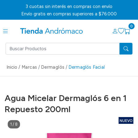
3 cuotas sin interés en compras con envío
Envío gratis en compras superiores a $76.000
0
Inicio /
Marcas
Dermaglós
Dermaglós Facial
Agua Micelar Dermaglós 6 en 1
Repuesto 200ml
NUEVO
1
/
8