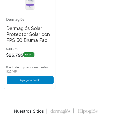
Dermaglós
Dermaglós Solar
Protector Solar con
FPS 50 Bruma Facial
Emulsión en Spray
Price reduced from
to
$38.279
Continuo por 75 ml
$26.795
30% OFF
Precio sin impuestos nacionales:
$22.145
Agregar al carrito
Nuestros Sitios