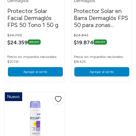
Dermaglós
Dermaglós
Protector Solar
Protector Solar en
Facial Dermaglós
Barra Dermaglós FPS
FPS 50 Tono 1 50 g
50 para zonas
sensibles 14 g
Price reduced from
to
Price reduced from
to
$34.799
$24.843
$24.359
$19.874
30% OFF
20% OFF
Precio sin impuestos nacionales:
Precio sin impuestos nacionales:
$20.132
$16.425
Agregar al carrito
Agregar al carrito
Nuevo