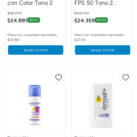
con Color Tono 2
FPS 50 Tono 2
crema 50 g
Price reduced from
to
Price reduced from
to
$38.279
$34.799
$24.881
$24.359
35% OFF
30% OFF
Precio sin impuestos nacionales:
Precio sin impuestos nacionales:
$20.563
$20.132
Agregar al carrito
Agregar al carrito