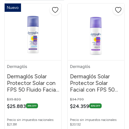
Nuevo
Dermaglós
Dermaglós
Dermaglós Solar
Dermaglós Solar
Protector Solar con
Protector Solar
FPS 50 Fluido Facial
Facial con FPS 50
Emulsión por 50 g
Efecto Seco Sin
Price reduced from
to
Price reduced from
to
$39.820
$34.799
Color 50 g
$25.883
$24.359
35% OFF
30% OFF
Precio sin impuestos nacionales:
Precio sin impuestos nacionales:
$21.391
$20.132