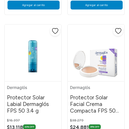
Agregar al carrito
Agregar al carrito
Dermaglós
Dermaglós
Protector Solar
Protector Solar
Labial Dermaglós
Facial Crema
FPS 50 3.4 g
Compacta FPS 50
con Color Tono 1
Price reduced from
to
Price reduced from
to
$16.397
$38.279
$13.118
$24.881
20% OFF
35% OFF