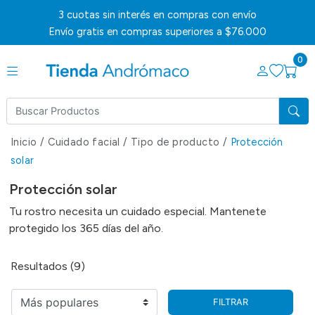
3 cuotas sin interés en compras con envío
Envío gratis en compras superiores a $76.000
0
Inicio
/
Cuidado facial
/
Tipo de producto
/
Protección
solar
Protección solar
Tu rostro necesita un cuidado especial. Mantenete
protegido los 365 días del año.
Resultados (9)
FILTRAR