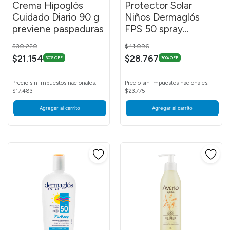
Crema Hipoglós
Protector Solar
Cuidado Diario 90 g
Niños Dermaglós
previene paspaduras
FPS 50 spray
continuo 170 ml
Price reduced from
to
Price reduced from
to
$30.220
$41.096
$21.154
$28.767
30% OFF
30% OFF
Precio sin impuestos nacionales:
Precio sin impuestos nacionales:
$17.483
$23.775
Agregar al carrito
Agregar al carrito