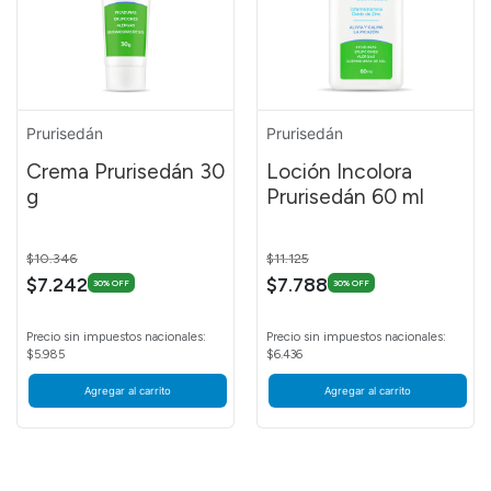
Prurisedán
Prurisedán
Crema Prurisedán 30
Loción Incolora
g
Prurisedán 60 ml
Price reduced from
to
Price reduced from
to
$10.346
$11.125
$7.242
$7.788
30% OFF
30% OFF
Precio sin impuestos nacionales:
Precio sin impuestos nacionales:
$5.985
$6.436
Agregar al carrito
Agregar al carrito