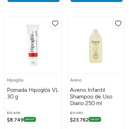
Hipoglós
Aveno
Pomada Hipoglós VL
Aveno Infantil
30 g
Shampoo de Uso
Diario 250 ml
Price reduced from
to
Price reduced from
to
$12.498
$31.682
$8.749
$23.762
30% OFF
25% OFF