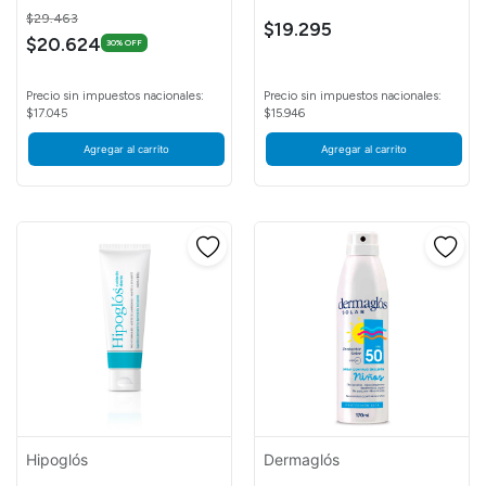
Price reduced from
to
$29.463
$19.295
$20.624
30% OFF
Precio sin impuestos nacionales:
Precio sin impuestos nacionales:
$17.045
$15.946
Agregar al carrito
Agregar al carrito
Hipoglós
Dermaglós