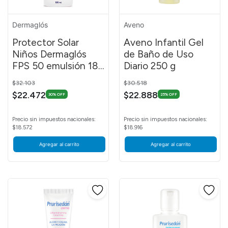
Dermaglós
Aveno
Protector Solar
Aveno Infantil Gel
Niños Dermaglós
de Baño de Uso
FPS 50 emulsión 180
Diario 250 g
ml
Price reduced from
to
Price reduced from
to
$32.103
$30.518
$22.472
$22.888
30% OFF
25% OFF
Precio sin impuestos nacionales:
Precio sin impuestos nacionales:
$18.572
$18.916
Agregar al carrito
Agregar al carrito