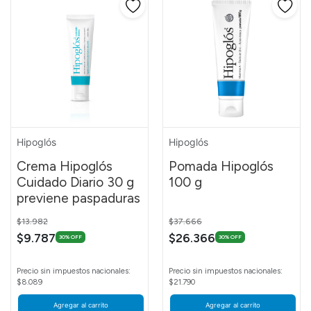
Hipoglós
Hipoglós
Crema Hipoglós
Pomada Hipoglós
Cuidado Diario 30 g
100 g
previene paspaduras
Price reduced from
to
Price reduced from
to
$13.982
$37.666
$9.787
$26.366
30% OFF
30% OFF
Precio sin impuestos nacionales:
Precio sin impuestos nacionales:
$8.089
$21.790
Agregar al carrito
Agregar al carrito