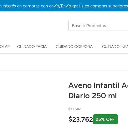
/
in interés en compras con envío
Envío gratis en compras superiore
SOLAR
CUIDADO FACIAL
CUIDADO CORPORAL
CUIDADO INF
Aveno Infantil 
Diario 250 ml
Price reduced from
to
$31.682
$23.762
25% OFF