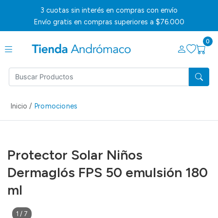
3 cuotas sin interés en compras con envío
Envío gratis en compras superiores a $76.000
0
Inicio /
Promociones
Protector Solar Niños
Dermaglós FPS 50 emulsión 180
ml
1
/
7