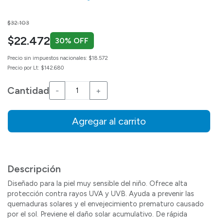
Price reduced from
to
$32.103
$22.472
30% OFF
Precio sin impuestos nacionales: $18.572
Precio por Lt: $142.680
Cantidad
-
+
Agregar al carrito
Descripción
Diseñado para la piel muy sensible del niño. Ofrece alta
protección contra rayos UVA y UVB. Ayuda a prevenir las
quemaduras solares y el envejecimiento prematuro causado
por el sol. Previene el daño solar acumulativo. De rápida