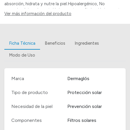
absorción, hidrata y nutre la piel.Hipoalergénico, No
comedogénico, dermatológicamente y oftalmológicamente
Ver más información del producto
testeado, sin parabenos, sin TACC, no testeado en animales,
respetuoso con los océanos, envase sustentable.
Ficha Técnica
Beneficios
Ingredientes
Modo de Uso
Marca
Dermaglós
Tipo de producto
Protección solar
Necesidad de la piel
Prevención solar
Componentes
Filtros solares