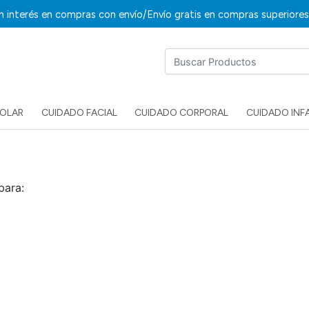
/
in interés en compras con envío
Envío gratis en compras superiore
SOLAR
CUIDADO FACIAL
CUIDADO CORPORAL
CUIDADO INF
para: