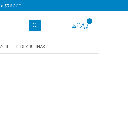
s a $76.000
0
ANTIL
KITS Y RUTINAS