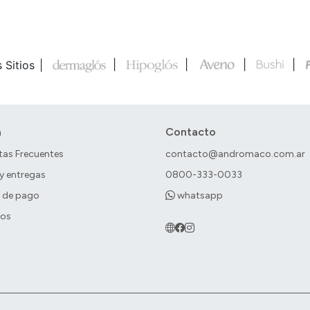
 Sitios
a
Contacto
tas Frecuentes
contacto@andromaco.com.ar
 y entregas
0800-333-0033
 de pago
whatsapp
ros