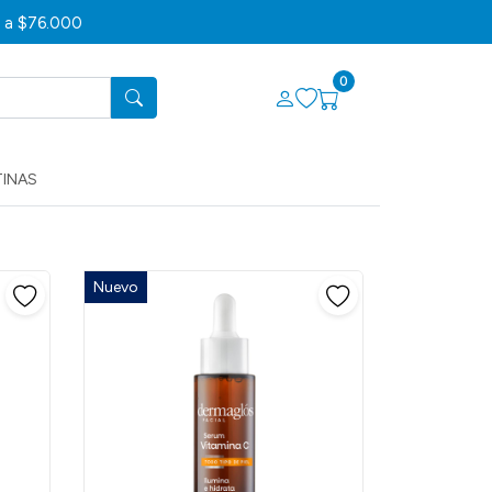
s a $76.000
0
TINAS
Nuevo