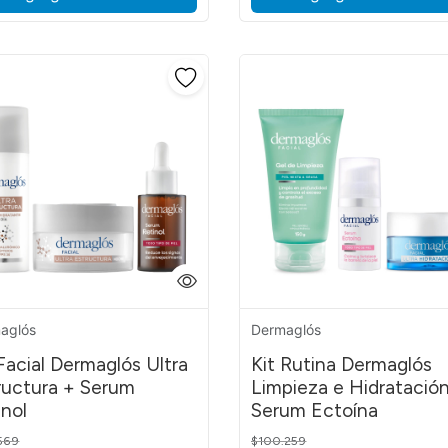
 Mandélico
a Mosqueta
tamina A, Vitamina E
s
aglós
Dermaglós
 Facial Dermaglós Ultra
Kit Rutina Dermaglós
ructura + Serum
Limpieza e Hidratació
inol
Serum Ectoína
 reduced from
to
Price reduced from
to
569
$100.259