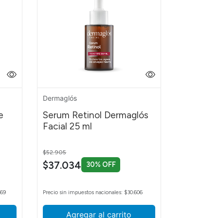
Dermaglós
e
Serum Retinol Dermaglós
l
Facial 25 ml
Price reduced from
to
$52.905
$37.034
30% OFF
269
Precio sin impuestos nacionales: $30.606
Agregar al carrito