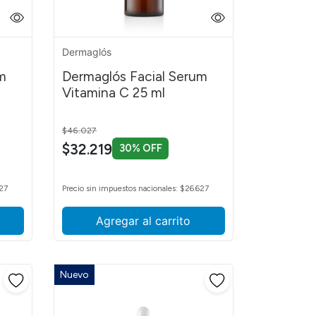
Dermaglós
m
Dermaglós Facial Serum
Vitamina C 25 ml
Price reduced from
to
$46.027
$32.219
30% OFF
627
Precio sin impuestos nacionales: $26.627
Agregar al carrito
Nuevo