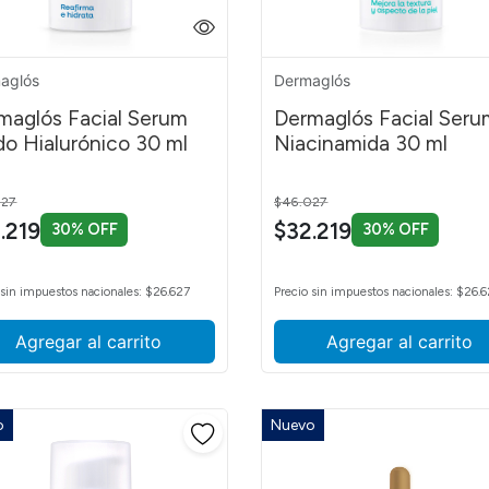
aglós
Dermaglós
maglós Facial Serum
Dermaglós Facial Seru
do Hialurónico 30 ml
Niacinamida 30 ml
 reduced from
to
Price reduced from
to
027
$46.027
.219
$32.219
30% OFF
30% OFF
te
te
 sin impuestos nacionales: $26.627
Precio sin impuestos nacionales: $26.
Agregar al carrito
Agregar al carrito
ales
o
Nuevo
ar