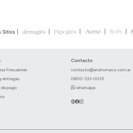
): Kit
 Sitios
a
Contacto
tas Frecuentes
contacto@andromaco.com.ar
 y entregas
0800-333-0033
 de pago
whatsapp
ros