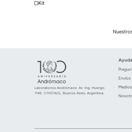
Filtrar por Tipo de producto (Individual o Kit
Kit
Nuestros
Ayud
Pregun
Envíos
Medios
Laboratorios Andrómaco. Av. Ing. Huergo
1145. C1107AOL. Buenos Aires, Argentina.
Nosot