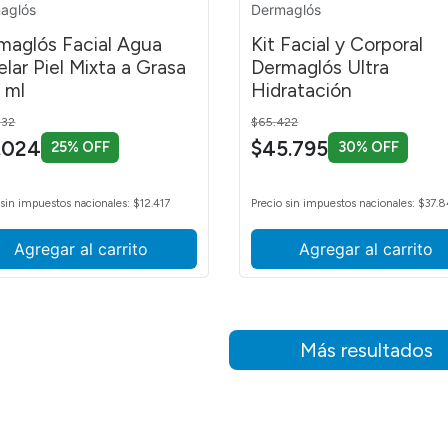
aglós
Dermaglós
maglós Facial Agua
Kit Facial y Corporal
elar Piel Mixta a Grasa
Dermaglós Ultra
 ml
Hidratación
 reduced from
to
Price reduced from
to
032
$65.422
.024
$45.795
25% OFF
30% OFF
 sin impuestos nacionales: $12.417
Precio sin impuestos nacionales: $37.
Agregar al carrito
Agregar al carrito
Más resultados
): Individual