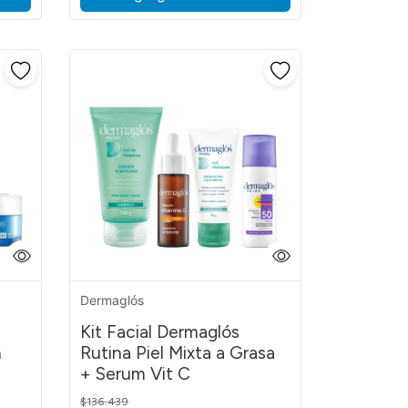
Dermaglós
Kit Facial Dermaglós
n
Rutina Piel Mixta a Grasa
+ Serum Vit C
Price reduced from
to
$136.439