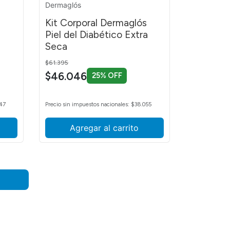
Dermaglós
Kit Corporal Dermaglós
Piel del Diabético Extra
Seca
Price reduced from
to
$61.395
$46.046
25% OFF
847
Precio sin impuestos nacionales: $38.055
Agregar al carrito