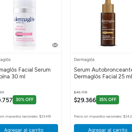
 la piel
diabético
jecida
aglós
Dermaglós
a a grasa
al
maglós Facial Serum
Serum Autobronceant
pensa al acné
oína 30 ml
Dermaglós Facial 25 m
ón de estrías
 reduced from
to
Price reduced from
to
939
$45.178
ón solar
.757
$29.366
30% OFF
35% OFF
 de piel
 sin impuestos nacionales: $25.419
Precio sin impuestos nacionales: $24.
Agregar al carrito
Agregar al carrito