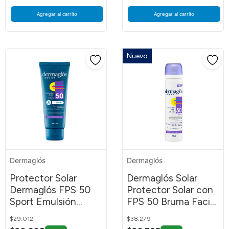
Agregar al carrito
Agregar al carrito
Nuevo
Dermaglós
Dermaglós
Protector Solar
Dermaglós Solar
Dermaglós FPS 50
Protector Solar con
Sport Emulsión
FPS 50 Bruma Facial
100ml
Emulsión en Spray
Price reduced from
to
Price reduced from
to
$29.012
$38.279
Continuo por 75 ml