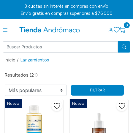
3 cuotas sin interés en compras con envío
Envío gratis en compras superiores a $76.000
0
Inicio
/
Lanzamientos
Resultados (21)
FILTRAR
Nuevo
Nuevo