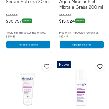
Serum Ectoína 30 ml
Agua Micelar Piel
Mixta a Grasa 200 ml
Price reduced from
to
Price reduced from
to
$43.939
$20.032
$30.757
$15.024
30% OFF
25% OFF
Precio sin impuestos nacionales:
Precio sin impuestos nacionales:
$25.419
$12.417
Agregar al carrito
Agregar al carrito
Nuevo