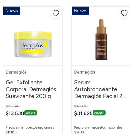
Nuevo
Nuevo
Dermaglós
Dermaglós
Gel Exfoliante
Serum
Corporal Dermaglós
Autobronceante
Suavizante 200 g
Dermaglós Facial 25
ml
Price reduced from
to
Price reduced from
to
$19.340
$45.178
$13.538
$31.625
30% OFF
30% OFF
Precio sin impuestos nacionales:
Precio sin impuestos nacionales:
$11.188
$26.136