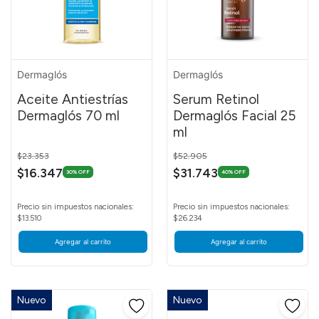
Dermaglós
Dermaglós
Aceite Antiestrías
Serum Retinol
Dermaglós 70 ml
Dermaglós Facial 25
ml
Price reduced from
to
Price reduced from
to
$23.353
$52.905
$16.347
$31.743
30% OFF
40% OFF
Precio sin impuestos nacionales:
Precio sin impuestos nacionales:
$13.510
$26.234
Agregar al carrito
Agregar al carrito
Nuevo
Nuevo