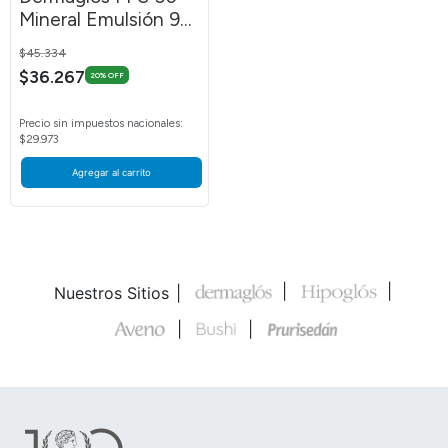
Mineral Emulsión 90
g
Price reduced from
to
$45.334
$36.267
20% OFF
Precio sin impuestos nacionales:
$29.973
Agregar al carrito
Nuestros Sitios