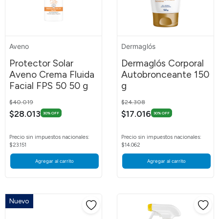
Aveno
Dermaglós
Protector Solar
Dermaglós Corporal
Aveno Crema Fluida
Autobronceante 150
Facial FPS 50 50 g
g
Price reduced from
to
Price reduced from
to
$40.019
$24.308
$28.013
$17.016
30% OFF
30% OFF
Precio sin impuestos nacionales:
Precio sin impuestos nacionales:
$23.151
$14.062
Agregar al carrito
Agregar al carrito
Nuevo