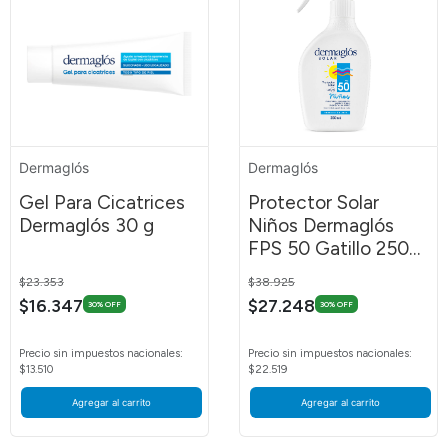
Dermaglós
Dermaglós
Gel Para Cicatrices
Protector Solar
Dermaglós 30 g
Niños Dermaglós
FPS 50 Gatillo 250
ml
Price reduced from
to
Price reduced from
to
$23.353
$38.925
$16.347
$27.248
30% OFF
30% OFF
Precio sin impuestos nacionales:
Precio sin impuestos nacionales:
$13.510
$22.519
Agregar al carrito
Agregar al carrito