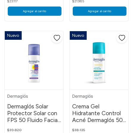
$23.117
$21.985
Agregar al carrito
Agregar al carrito
Nuevo
Nuevo
Dermaglós
Dermaglós
Dermaglós Solar
Crema Gel
Protector Solar con
Hidratante Control
FPS 50 Fluido Facial
Acné Dermaglós 50
Emulsión por 50 g
g
Price reduced from
to
Price reduced from
to
$39.820
$38.135