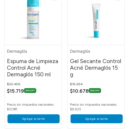
Dermaglós
Dermaglós
Espuma de Limpieza
Gel Secante Control
Control Acné
Acné Dermaglós 15
Dermaglós 150 ml
g
Price reduced from
to
Price reduced from
to
$22.456
$15.254
$15.719
$10.678
30% OFF
30% OFF
Precio sin impuestos nacionales:
Precio sin impuestos nacionales:
$12.991
$8.825
Agregar al carrito
Agregar al carrito