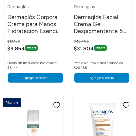
Dermaglós
Dermaglós
Dermaglós Corporal
Dermaglós Facial
Crema para Manos
Crema Gel
Hidratación Esencial
Despigmentante 50
50 g
g
Price reduced from
to
Price reduced from
to
$13.139
$42.406
$9.854
$31.804
25% OFF
25% OFF
Precio sin impuestos nacionales:
Precio sin impuestos nacionales:
$8.144
$26.285
Agregar al carrito
Agregar al carrito
Nuevo