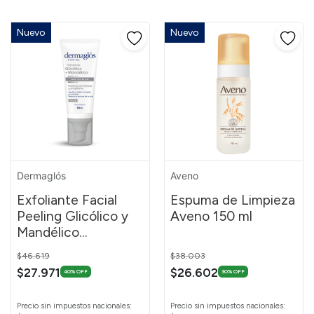
Nuevo
Nuevo
Dermaglós
Aveno
Exfoliante Facial
Espuma de Limpieza
Peeling Glicólico y
Aveno 150 ml
Mandélico
Dermaglós 50 ml
Price reduced from
to
Price reduced from
to
$46.619
$38.003
$27.971
$26.602
40% OFF
30% OFF
Precio sin impuestos nacionales:
Precio sin impuestos nacionales: