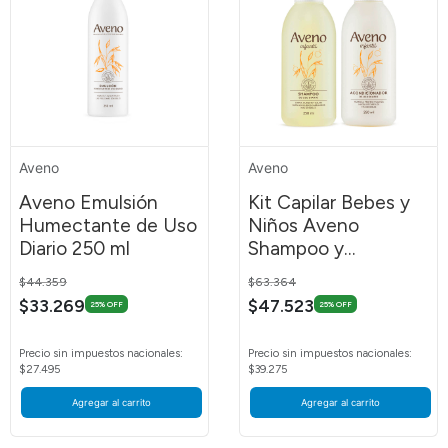
Aveno
Aveno
Aveno Emulsión
Kit Capilar Bebes y
Humectante de Uso
Niños Aveno
Diario 250 ml
Shampoo y
Acondicionador
Price reduced from
to
Price reduced from
to
$44.359
$63.364
$33.269
$47.523
25% OFF
25% OFF
Precio sin impuestos nacionales:
Precio sin impuestos nacionales:
$27.495
$39.275
Agregar al carrito
Agregar al carrito