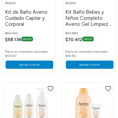
Aveno
Aveno
Kit de Baño Aveno
Kit Baño Bebes y
Cuidado Capilar y
Niños Completo
Corporal
Aveno Gel Limpieza
y Capilar
Price reduced from
to
Price reduced from
to
$83.052
$93.883
$58.136
$70.412
30% OFF
25% OFF
Precio sin impuestos nacionales:
Precio sin impuestos nacionales:
$48.047
$58.192
Agregar al carrito
Agregar al carrito