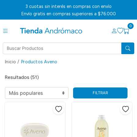
3 cuotas sin interés en compras con envío
Envío gratis en compras superiores a $76.000
0
Inicio
/
Productos Aveno
Resultados (51)
FILTRAR