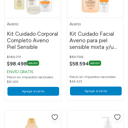
Aveno
Aveno
Kit Cuidado Corporal
Kit Cuidado Facial
Completo Aveno
Aveno para piel
Piel Sensible
sensible mixta y/u
oleosas
Price reduced from
to
Price reduced from
to
$140.711
$83.706
$98.498
$58.594
30% OFF
30% OFF
ENVÍO GRATIS
Precio sin impuestos nacionales:
Precio sin impuestos nacionales:
$48.425
$81.403
Agregar al carrito
Agregar al carrito