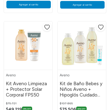
Agregar al carrito
Agregar al carrito
Aveno
Aveno
Kit Aveno Limpieza
Kit de Baño Bebes y
+ Protector Solar
Niños Aveno +
Corporal FPS50
Hipoglós Cuidado
Diario 30g
Price reduced from
to
Price reduced from
to
$75.721
$107.865
$49.219
$75.506
35% OFF
30% OFF