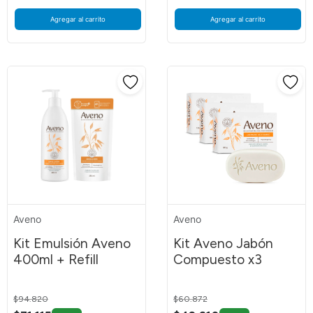
Agregar al carrito
Agregar al carrito
Aveno
Aveno
Kit Emulsión Aveno
Kit Aveno Jabón
400ml + Refill
Compuesto x3
Price reduced from
to
Price reduced from
to
$94.820
$60.872