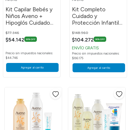
Kit Capilar Bebés y
Kit Completo
Niños Aveno +
Cuidado y
Hipoglós Cuidado
Protección Infantil
Diario 30 G
Spray Hipoglós CD
Price reduced from
to
Price reduced from
to
$77.346
$148.960
$54.142
$104.272
30% OFF
30% OFF
ENVÍO GRATIS
Precio sin impuestos nacionales:
Precio sin impuestos nacionales:
$44.746
$86.175
Agregar al carrito
Agregar al carrito