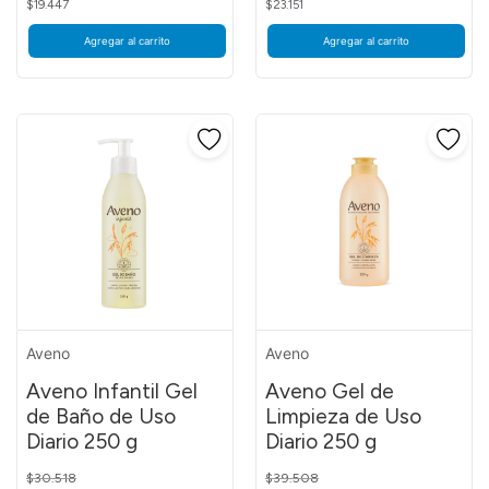
$19.447
$23.151
Agregar al carrito
Agregar al carrito
Aveno
Aveno
Aveno Infantil Gel
Aveno Gel de
de Baño de Uso
Limpieza de Uso
Diario 250 g
Diario 250 g
Price reduced from
to
Price reduced from
to
$30.518
$39.508