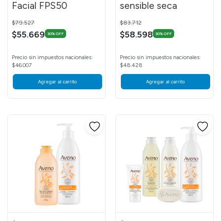
Facial FPS50
sensible seca
Price reduced from
to
Price reduced from
to
$79.527
$83.712
$55.669
$58.598
30% OFF
30% OFF
Precio sin impuestos nacionales:
Precio sin impuestos nacionales:
$46.007
$48.428
Agregar al carrito
Agregar al carrito