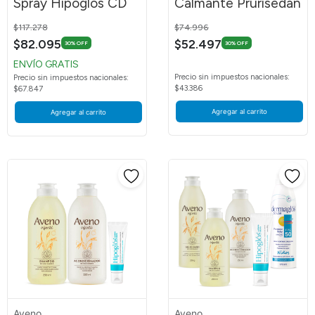
Spray Hipoglós CD
Calmante Prurisedán
Price reduced from
to
Price reduced from
to
$117.278
$74.996
$82.095
$52.497
30% OFF
30% OFF
ENVÍO GRATIS
Precio sin impuestos nacionales:
Precio sin impuestos nacionales:
$43.386
$67.847
Agregar al carrito
Agregar al carrito
Aveno
Aveno