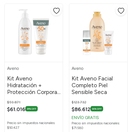
Aveno
Aveno
Kit Aveno
Kit Aveno Facial
Hidratación +
Completo Piel
Protección Corporal
Sensible Seca
Emulsión 400ml
Price reduced from
to
Price reduced from
to
$93.871
$123.732
$61.016
$86.612
35% OFF
30% OFF
ENVÍO GRATIS
Precio sin impuestos nacionales:
Precio sin impuestos nacionales:
$50.427
$71.580