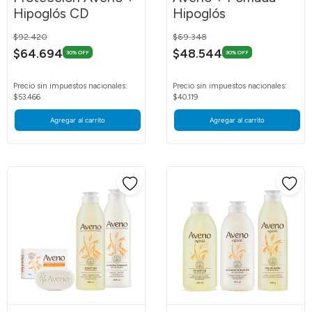
Hipoglós CD
Hipoglós
Price reduced from
to
Price reduced from
to
$92.420
$69.348
$64.694
$48.544
30% OFF
30% OFF
Precio sin impuestos nacionales:
Precio sin impuestos nacionales:
$53.466
$40.119
Agregar al carrito
Agregar al carrito