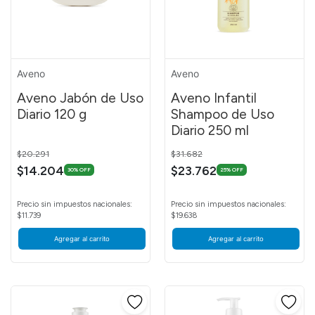
Aveno
Aveno
Aveno Jabón de Uso
Aveno Infantil
Diario 120 g
Shampoo de Uso
Diario 250 ml
Price reduced from
to
Price reduced from
to
$20.291
$31.682
$14.204
$23.762
30% OFF
25% OFF
Precio sin impuestos nacionales:
Precio sin impuestos nacionales:
$11.739
$19.638
Agregar al carrito
Agregar al carrito