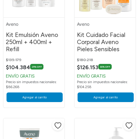
Aveno
Aveno
Kit Emulsión Aveno
Kit Cuidado Facial
250ml + 400ml +
Corporal Aveno
Refill
Pieles Sensibles
Price reduced from
to
Price reduced from
to
$139.179
$180.218
$104.384
$126.153
25% OFF
30% OFF
ENVÍO GRATIS
ENVÍO GRATIS
Precio sin impuestos nacionales:
Precio sin impuestos nacionales:
$86.268
$104.258
Agregar al carrito
Agregar al carrito