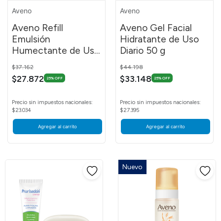
Aveno
Aveno
Aveno Refill
Aveno Gel Facial
Emulsión
Hidratante de Uso
Humectante de Uso
Diario 50 g
Diario 250 ml
Price reduced from
to
Price reduced from
to
$37.162
$44.198
$27.872
$33.148
25% OFF
25% OFF
Precio sin impuestos nacionales:
Precio sin impuestos nacionales:
$23.034
$27.395
Agregar al carrito
Agregar al carrito
Nuevo