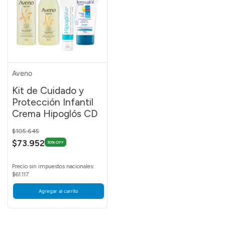
Aveno
Kit de Cuidado y
Protección Infantil
Crema Hipoglós CD
Price reduced from
to
$105.645
$73.952
30% OFF
Precio sin impuestos nacionales:
$61.117
Agregar al carrito