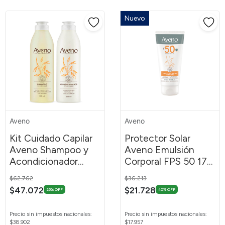
Nuevo
Aveno
Aveno
Kit Cuidado Capilar
Protector Solar
Aveno Shampoo y
Aveno Emulsión
Acondicionador
Corporal FPS 50 175
250ml
ml
Price reduced from
to
Price reduced from
to
$62.762
$36.213
$47.072
$21.728
25% OFF
40% OFF
Precio sin impuestos nacionales:
Precio sin impuestos nacionales:
$38.902
$17.957