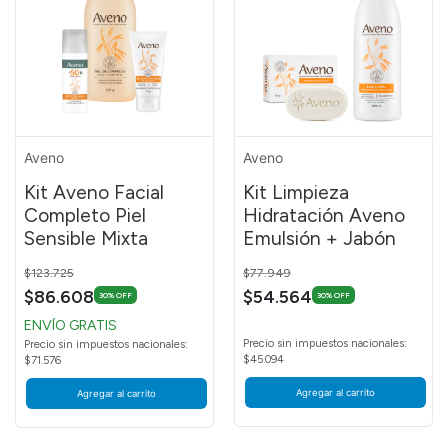
Aveno
Aveno
Kit Aveno Facial
Kit Limpieza
Completo Piel
Hidratación Aveno
Sensible Mixta
Emulsión + Jabón
Price reduced from
to
Price reduced from
to
$123.725
$77.949
$86.608
$54.564
30% OFF
30% OFF
ENVÍO GRATIS
Precio sin impuestos nacionales:
Precio sin impuestos nacionales:
$45.094
$71.576
Agregar al carrito
Agregar al carrito