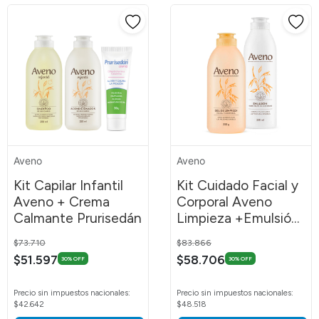
Aveno
Aveno
Kit Capilar Infantil
Kit Cuidado Facial y
Aveno + Crema
Corporal Aveno
Calmante Prurisedán
Limpieza +Emulsión
250ml
Price reduced from
to
Price reduced from
to
$73.710
$83.866
$51.597
$58.706
30% OFF
30% OFF
Precio sin impuestos nacionales:
Precio sin impuestos nacionales:
$42.642
$48.518