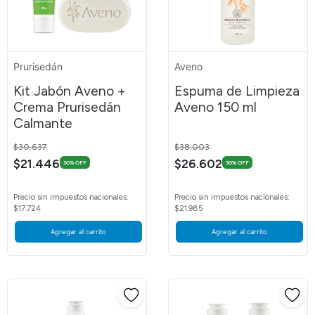
Prurisedán
Aveno
Kit Jabón Aveno +
Espuma de Limpieza
Crema Prurisedán
Aveno 150 ml
Calmante
Price reduced from
to
Price reduced from
to
$30.637
$38.003
$21.446
$26.602
30% OFF
30% OFF
Precio sin impuestos nacionales:
Precio sin impuestos nacionales:
$17.724
$21.985
Agregar al carrito
Agregar al carrito