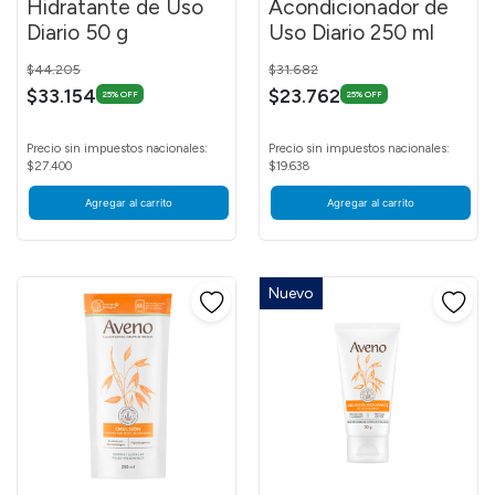
Hidratante de Uso
Acondicionador de
Diario 50 g
Uso Diario 250 ml
Price reduced from
to
Price reduced from
to
$44.205
$31.682
$33.154
$23.762
25% OFF
25% OFF
Precio sin impuestos nacionales:
Precio sin impuestos nacionales:
$27.400
$19.638
Agregar al carrito
Agregar al carrito
Nuevo