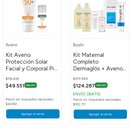
Aveno
Bushi
Kit Aveno
Kit Maternal
Protección Solar
Completo
Facial y Corporal Piel
Dermaglós + Aveno
Sensible
+ Bushi + Hipoglós
Price reduced from
to
Price reduced from
to
$76.232
$177.553
$49.551
$124.287
35% OFF
30% OFF
ENVÍO GRATIS
Precio sin impuestos nacionales:
Precio sin impuestos nacionales:
$40.951
$102.717
Agregar al carrito
Agregar al carrito