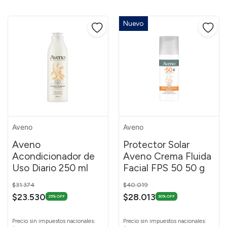
Nuevo
Aveno
Aveno
Aveno
Protector Solar
Acondicionador de
Aveno Crema Fluida
Uso Diario 250 ml
Facial FPS 50 50 g
Price reduced from
to
Price reduced from
to
$31.374
$40.019
$23.530
$28.013
25% OFF
30% OFF
Precio sin impuestos nacionales:
Precio sin impuestos nacionales: