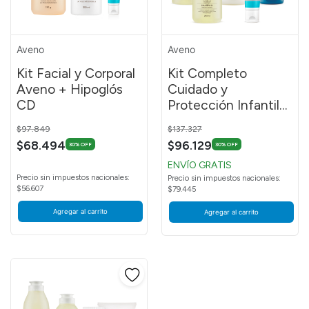
Aveno
Aveno
Kit Facial y Corporal
Kit Completo
Aveno + Hipoglós
Cuidado y
CD
Protección Infantil
Crema Hipoglós CD
Price reduced from
to
Price reduced from
to
$97.849
$137.327
$68.494
$96.129
30% OFF
30% OFF
ENVÍO GRATIS
Precio sin impuestos nacionales:
Precio sin impuestos nacionales:
$56.607
$79.445
Agregar al carrito
Agregar al carrito