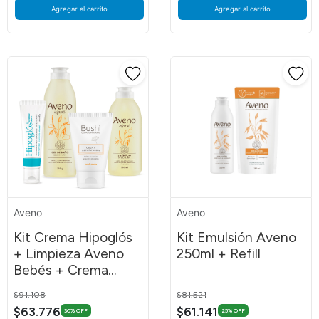
Agregar al carrito
Agregar al carrito
Aveno
Aveno
Kit Crema Hipoglós
Kit Emulsión Aveno
+ Limpieza Aveno
250ml + Refill
Bebés + Crema
Bushi
Price reduced from
to
Price reduced from
to
$91.108
$81.521
$63.776
$61.141
30% OFF
25% OFF