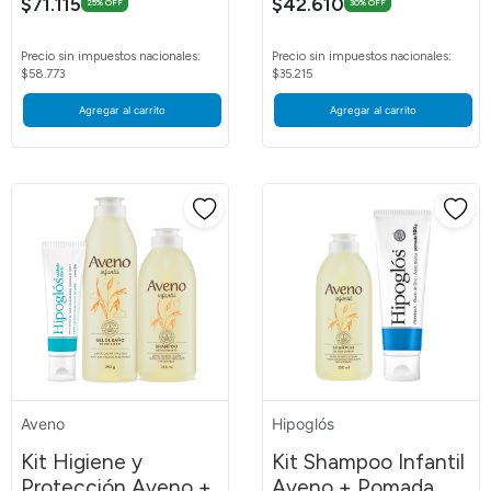
$71.115
$42.610
25% OFF
30% OFF
Precio sin impuestos nacionales:
Precio sin impuestos nacionales:
$58.773
$35.215
Agregar al carrito
Agregar al carrito
Aveno
Hipoglós
Kit Higiene y
Kit Shampoo Infantil
Protección Aveno +
Aveno + Pomada