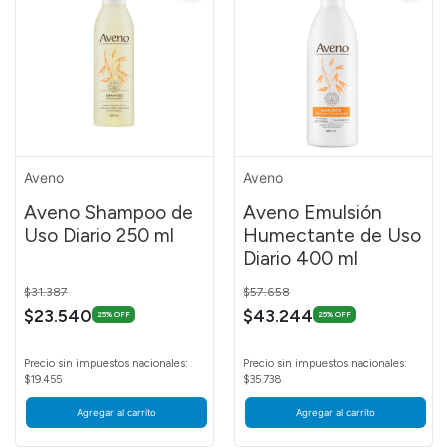
Aveno
Aveno
Aveno Shampoo de
Aveno Emulsión
Uso Diario 250 ml
Humectante de Uso
Diario 400 ml
Price reduced from
to
Price reduced from
to
$31.387
$57.658
$23.540
$43.244
25% OFF
25% OFF
Precio sin impuestos nacionales:
Precio sin impuestos nacionales:
$19.455
$35.738
Agregar al carrito
Agregar al carrito