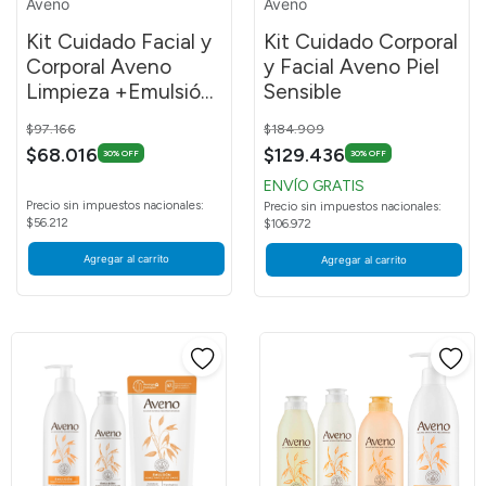
Aveno
Aveno
Kit Cuidado Facial y
Kit Cuidado Corporal
Corporal Aveno
y Facial Aveno Piel
Limpieza +Emulsión
Sensible
400ml
Price reduced from
to
Price reduced from
to
$97.166
$184.909
$68.016
$129.436
30% OFF
30% OFF
ENVÍO GRATIS
Precio sin impuestos nacionales:
Precio sin impuestos nacionales:
$56.212
$106.972
Agregar al carrito
Agregar al carrito