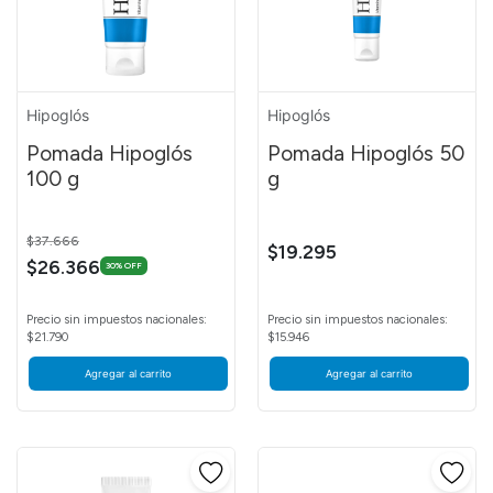
Hipoglós
Hipoglós
Pomada Hipoglós
Pomada Hipoglós 50
100 g
g
Price reduced from
to
$37.666
$19.295
$26.366
30% OFF
Precio sin impuestos nacionales:
Precio sin impuestos nacionales:
$21.790
$15.946
Agregar al carrito
Agregar al carrito