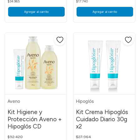
$34.965
$17.740
Agregar al carrito
Agregar al carrito
Aveno
Hipoglós
Kit Higiene y
Kit Crema Hipoglós
Protección Aveno +
Cuidado Diario 30g
Hipoglós CD
x2
Price reduced from
to
Price reduced from
to
$92.420
$27.964