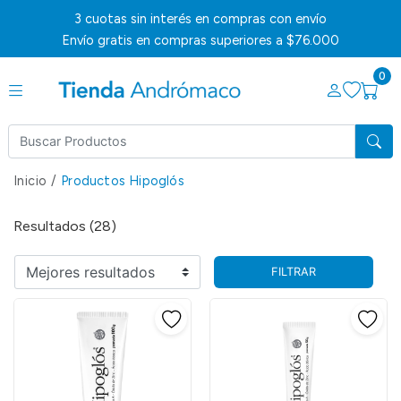
3 cuotas sin interés en compras con envío
Envío gratis en compras superiores a $76.000
0
Inicio
/
Productos Hipoglós
Resultados (28)
FILTRAR