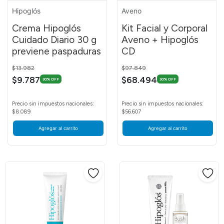
Hipoglós
Aveno
Crema Hipoglós
Kit Facial y Corporal
Cuidado Diario 30 g
Aveno + Hipoglós
previene paspaduras
CD
Price reduced from
to
Price reduced from
to
$13.982
$97.849
$9.787
$68.494
30% OFF
30% OFF
Precio sin impuestos nacionales:
Precio sin impuestos nacionales:
$8.089
$56.607
Agregar al carrito
Agregar al carrito