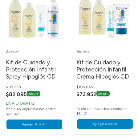
Aveno
Aveno
Kit de Cuidado y
Kit de Cuidado y
Protección Infantil
Protección Infantil
Spray Hipoglós CD
Crema Hipoglós CD
Price reduced from
to
Price reduced from
to
$117.278
$105.645
$82.095
$73.952
30% OFF
30% OFF
ENVÍO GRATIS
Precio sin impuestos nacionales:
Precio sin impuestos nacionales:
$61.117
$67.847
Agregar al carrito
Agregar al carrito