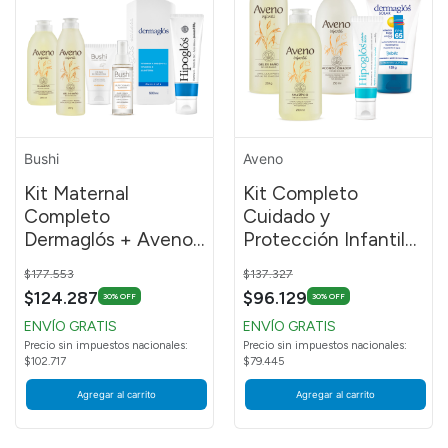
Bushi
Aveno
Kit Maternal
Kit Completo
Completo
Cuidado y
Dermaglós + Aveno
Protección Infantil
+ Bushi + Hipoglós
Crema Hipoglós CD
Price reduced from
to
Price reduced from
to
$177.553
$137.327
$124.287
$96.129
30% OFF
30% OFF
ENVÍO GRATIS
ENVÍO GRATIS
Precio sin impuestos nacionales:
Precio sin impuestos nacionales:
$102.717
$79.445
Agregar al carrito
Agregar al carrito