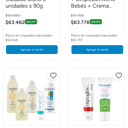
unidades x 90g
Bebés + Crema
Bushi
Price reduced from
to
Price reduced from
to
$90.660
$91.108
$63.462
$63.776
30% OFF
30% OFF
Precio sin impuestos nacionales:
Precio sin impuestos nacionales:
$52.448
$52.707
Agregar al carrito
Agregar al carrito