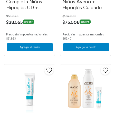
Completa Niños
Niños Aveno +
Hipoglós CD +
Hipoglós Cuidado
Dermaglós Solar
Diario 30g
Price reduced from
to
Price reduced from
to
$55.078
$107.865
$38.555
$75.506
30% OFF
30% OFF
Precio sin impuestos nacionales:
Precio sin impuestos nacionales:
$31.863
$62.401
Agregar al carrito
Agregar al carrito