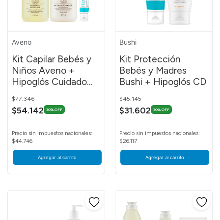
Aveno
Bushi
Kit Capilar Bebés y
Kit Protección
Niños Aveno +
Bebés y Madres
Hipoglós Cuidado
Bushi + Hipoglós CD
Diario 30 G
Price reduced from
to
Price reduced from
to
$77.346
$45.145
$54.142
$31.602
30% OFF
30% OFF
Precio sin impuestos nacionales:
Precio sin impuestos nacionales:
$44.746
$26.117
Agregar al carrito
Agregar al carrito