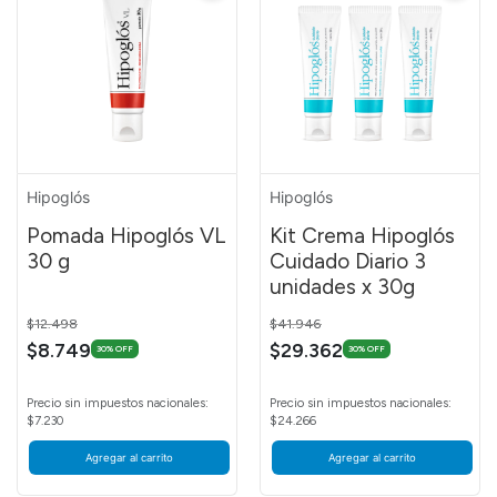
Hipoglós
Hipoglós
Pomada Hipoglós VL
Kit Crema Hipoglós
30 g
Cuidado Diario 3
unidades x 30g
Price reduced from
to
Price reduced from
to
$12.498
$41.946
$8.749
$29.362
30% OFF
30% OFF
Precio sin impuestos nacionales:
Precio sin impuestos nacionales:
$7.230
$24.266
Agregar al carrito
Agregar al carrito