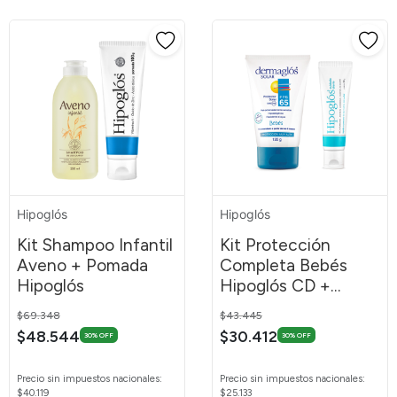
Hipoglós
Hipoglós
Kit Shampoo Infantil
Kit Protección
Aveno + Pomada
Completa Bebés
Hipoglós
Hipoglós CD +
Dermaglós Solar
Price reduced from
to
Price reduced from
to
$69.348
$43.445
$48.544
$30.412
30% OFF
30% OFF
Precio sin impuestos nacionales:
Precio sin impuestos nacionales:
$40.119
$25.133