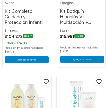
Aveno
Hipoglós
Kit Completo
Kit Botiquín
Cuidado y
Hipoglós VL
Protección Infantil
Multiacción +
Spray Hipoglós CD
Prurisedán Crema
Price reduced from
to
Price reduced from
to
$148.960
$22.844
$104.272
$15.991
30% OFF
30% OFF
ENVÍO GRATIS
Precio sin impuestos nacionales:
Precio sin impuestos nacionales:
$13.216
$86.175
Agregar al carrito
Agregar al carrito