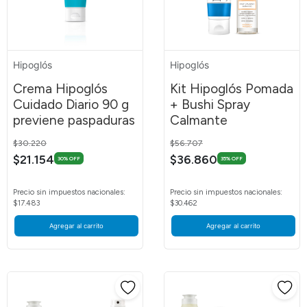
Hipoglós
Hipoglós
Crema Hipoglós
Kit Hipoglós Pomada
Cuidado Diario 90 g
+ Bushi Spray
previene paspaduras
Calmante
Price reduced from
to
Price reduced from
to
$30.220
$56.707
$21.154
$36.860
30% OFF
35% OFF
Precio sin impuestos nacionales:
Precio sin impuestos nacionales:
$17.483
$30.462
Agregar al carrito
Agregar al carrito