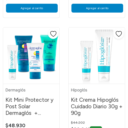
Agregar al carrito
Agregar al carrito
Dermaglós
Hipoglós
Kit Mini Protector y
Kit Crema Hipoglós
Post Solar
Cuidado Diario 30g +
Dermaglós +
90g
Hipoglós 30 g
Price reduced from
to
$44.202
$48.930