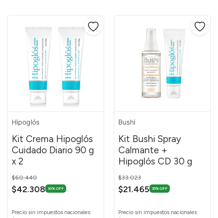
Hipoglós
Bushi
Kit Crema Hipoglós
Kit Bushi Spray
Cuidado Diario 90 g
Calmante +
x 2
Hipoglós CD 30 g
Price reduced from
to
Price reduced from
to
$60.440
$33.023
$42.308
$21.465
30% OFF
35% OFF
Precio sin impuestos nacionales:
Precio sin impuestos nacionales: