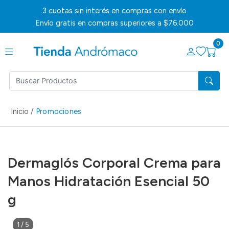
3 cuotas sin interés en compras con envío
Envío gratis en compras superiores a $76.000
0
Inicio /
Promociones
Dermaglós Corporal Crema para
Manos Hidratación Esencial 50
g
1
/
5