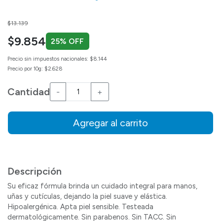
Price reduced from
to
$13.139
$9.854
25% OFF
Precio sin impuestos nacionales: $8.144
Precio por 10g: $2.628
Cantidad
-
+
Agregar al carrito
Descripción
Su eficaz fórmula brinda un cuidado integral para manos,
uñas y cutículas, dejando la piel suave y elástica.
Hipoalergénica. Apta piel sensible. Testeada
dermatológicamente. Sin parabenos. Sin TACC. Sin