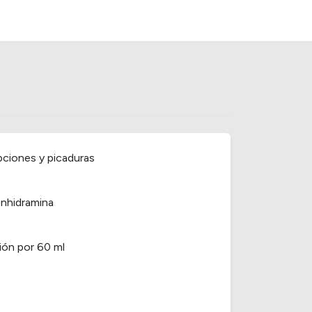
pciones y picaduras
enhidramina
ión por 60 ml