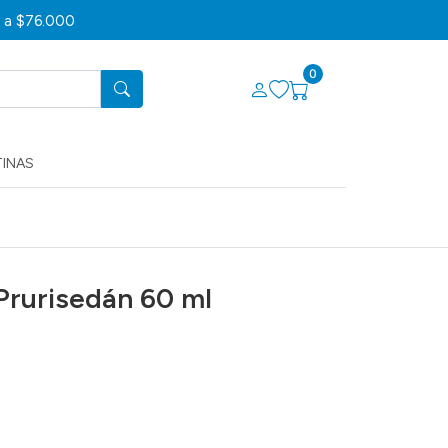
s a $76.000
0
TINAS
 Prurisedán 60 ml