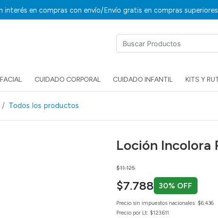
/
in interés en compras con envío
Envío gratis en compras superiore
FACIAL
CUIDADO CORPORAL
CUIDADO INFANTIL
KITS Y RU
Todos los productos
Loción Incolora
Price reduced from
to
$11.125
$7.788
30% OFF
Precio sin impuestos nacionales: $6.436
Precio por Lt: $123.611