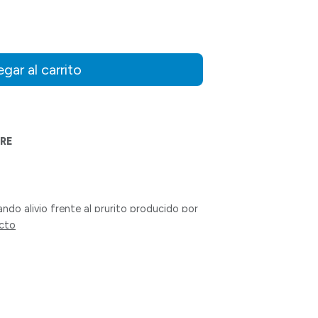
gar al carrito
RE
ando alivio frente al prurito producido por
e insectos, reacciones alérgicas a diversas
ucto
ticos y diversas irritaciones de la piel.