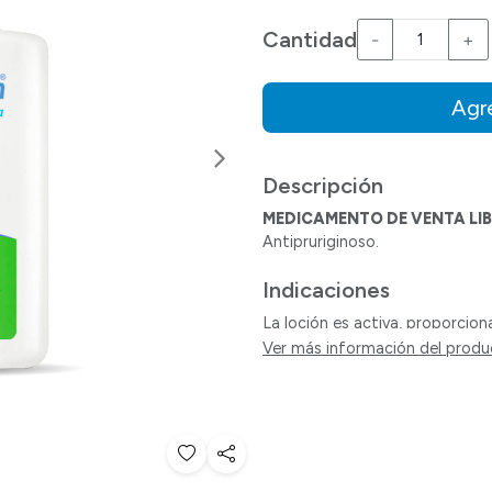
Cantidad
-
+
Agre
Siguiente
Descripción
MEDICAMENTO DE VENTA LIB
Antipruriginoso.
Indicaciones
La loción es activa, proporcion
quemaduras de sol, picaduras d
Ver más información del prod
plantas, pelos de animales domés