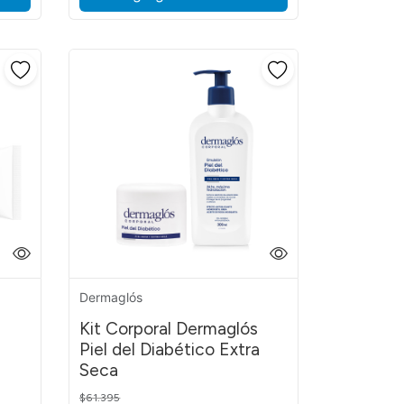
Dermaglós
Kit Corporal Dermaglós
Piel del Diabético Extra
Seca
Price reduced from
to
$61.395