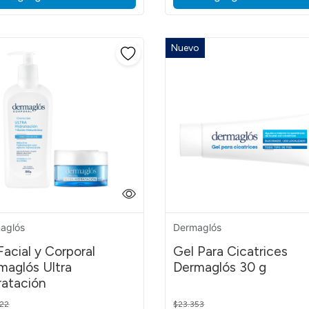
Nuevo
 Mandélico
a Mosqueta
tamina A, Vitamina E
aglós
Dermaglós
Facial y Corporal
Gel Para Cicatrices
maglós Ultra
Dermaglós 30 g
ratación
s
 reduced from
to
Price reduced from
to
22
$23.353