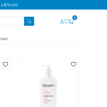
s a $76.000
0
TINAS