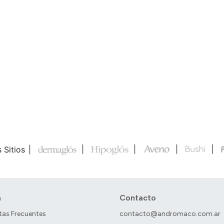
): Individual
): Kit
 Sitios
a
Contacto
tas Frecuentes
contacto@andromaco.com.ar