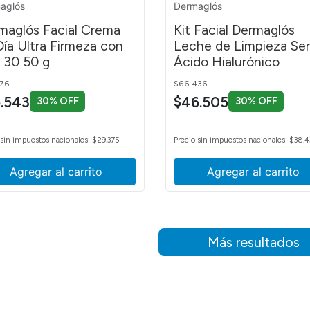
aglós
Dermaglós
maglós Facial Crema
Kit Facial Dermaglós
Día Ultra Firmeza con
Leche de Limpieza Se
 30 50 g
Ácido Hialurónico
 reduced from
to
Price reduced from
to
776
$66.436
.543
$46.505
30% OFF
30% OFF
 sin impuestos nacionales: $29.375
Precio sin impuestos nacionales: $38.
Agregar al carrito
Agregar al carrito
Más resultados