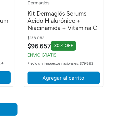
Dermaglós
Kit Dermaglós Serums
rum
Ácido Hialurónico +
Niacinamida + Vitamina C
Price reduced from
to
$138.082
$96.657
30% OFF
ENVÍO GRATIS
434
Precio sin impuestos nacionales: $79.882
Agregar al carrito