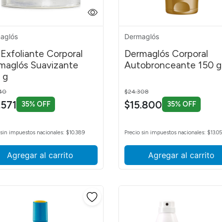
aglós
Dermaglós
 Exfoliante Corporal
Dermaglós Corporal
maglós Suavizante
Autobronceante 150 g
 g
 reduced from
to
Price reduced from
to
40
$24.308
.571
$15.800
35% OFF
35% OFF
te
 pañal
 sin impuestos nacionales: $10.389
Precio sin impuestos nacionales: $13.0
te
Agregar al carrito
Agregar al carrito
ales