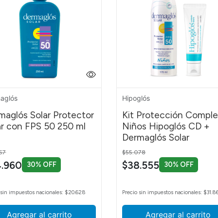
ar
aglós
Hipoglós
s del pañal
 la piel
maglós Solar Protector
Kit Protección Comple
diabético
ar con FPS 50 250 ml
Niños Hipoglós CD +
jecida
Dermaglós Solar
a a grasa
 reduced from
to
Price reduced from
to
57
$55.078
al
4.960
$38.555
30% OFF
30% OFF
pensa al acné
 sin impuestos nacionales: $20.628
Precio sin impuestos nacionales: $31.8
ón de estrías
ón solar
Agregar al carrito
Agregar al carrito
 de piel