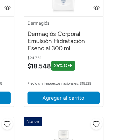
Dermaglós
Dermaglós Corporal
Emulsión Hidratación
Esencial 300 ml
Price reduced from
to
$24.731
$18.548
25% OFF
58
Precio sin impuestos nacionales: $15.329
Agregar al carrito
Nuevo