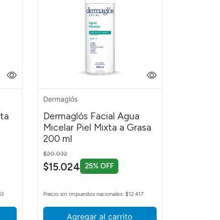
Dermaglós
ta
Dermaglós Facial Agua
Micelar Piel Mixta a Grasa
200 ml
Price reduced from
to
$20.032
$15.024
25% OFF
63
Precio sin impuestos nacionales: $12.417
Agregar al carrito