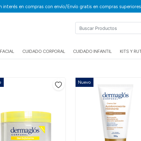
/
in interés en compras con envío
Envío gratis en compras superiore
FACIAL
CUIDADO CORPORAL
CUIDADO INFANTIL
KITS Y RU
o
Nuevo