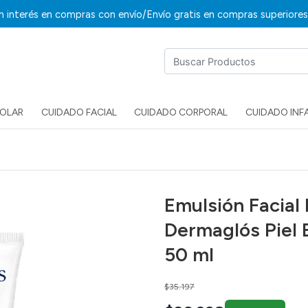
/
in interés en compras con envío
Envío gratis en compras superiore
SOLAR
CUIDADO FACIAL
CUIDADO CORPORAL
CUIDADO INF
Emulsión Facial 
Dermaglós Piel 
50 ml
Price reduced from
to
$35.197