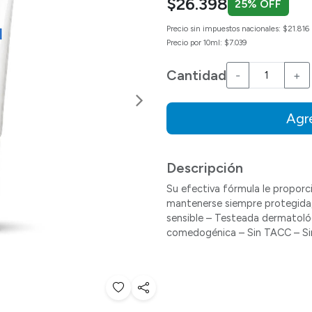
$26.398
25% OFF
Precio sin impuestos nacionales: $21.816
Precio por 10ml: $7.039
Cantidad
-
+
Siguiente
Agre
Descripción
Su efectiva fórmula le proporci
mantenerse siempre protegida, 
sensible – Testeada dermatol
comedogénica – Sin TACC – Si