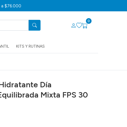
s a $76.000
0
ANTIL
KITS Y RUTINAS
Hidratante Día
Equilibrada Mixta FPS 30