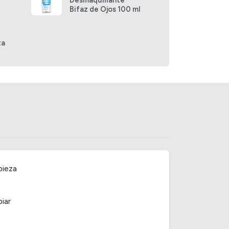
Bifaz de Ojos 100 ml
para ojos elimina fácilmente el maquillaje a
ción dejando en la piel una agradable sensación
za
pieza
iar