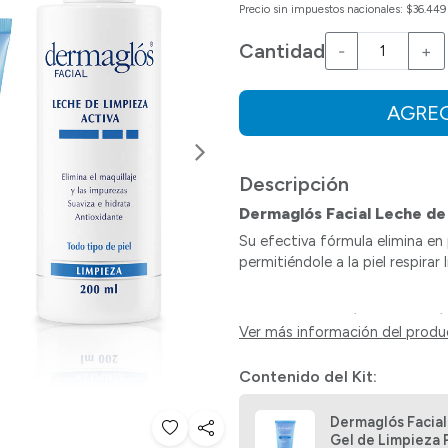
Precio sin impuestos nacionales: $36.449
Cantidad
-
+
AGREG
Siguiente
Descripción
Dermaglós Facial Leche de
Su efectiva fórmula elimina en 
permitiéndole a la piel respirar
Dermaglós Facial Gel de Li
Ver más información del prod
Las pieles normales también req
purificante limpia en profundid
Contenido del Kit:
hidratada.
Dermaglós Facial
Gel de Limpieza 
Dermaglós Facial Desmaqui