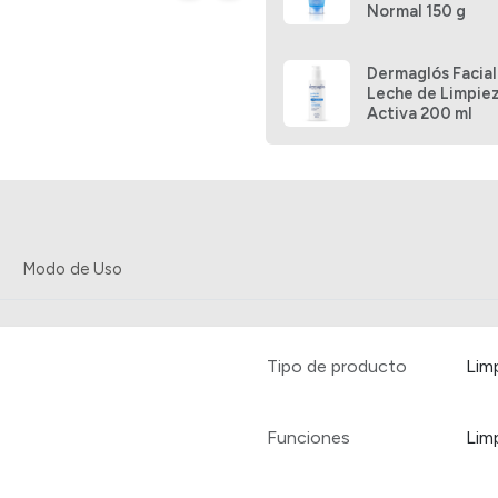
Normal 150 g
Su efectiva fórmula específica 
prueba de agua y de larga dura
Dermaglós Facial
de suavidad, Sin residuo graso.
Leche de Limpie
Activa 200 ml
Modo de Uso
Tipo de producto
Lim
Funciones
Limp