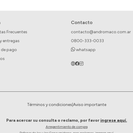
a
Contacto
tas Frecuentes
contacto@andromaco.com.ar
 y entregas
0800-333-0033
 de pago
whatsapp
ros
Términos y condiciones
|
Aviso importante
Para acercar su consulta o reclamo, por favor
ingrese aquí.
Arrepentimiento de compra