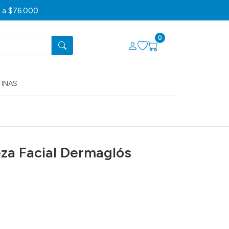
s a $76.000
0
TINAS
eza Facial Dermaglós