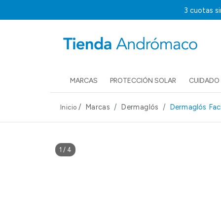
3 cuotas s
MARCAS
PROTECCIÓN SOLAR
CUIDADO 
/
Marcas
Dermaglós
Dermaglós Faci
Inicio
1
/
4